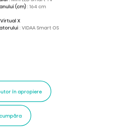
anului (cm)
: 164 cm
Virtual X
zatorului
: VIDAA Smart OS
butor în apropiere
 cumpăra