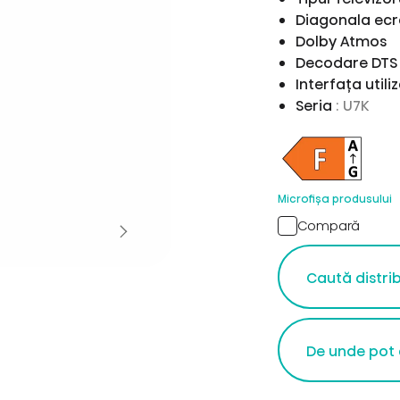
Diagonala ecr
Dolby Atmos
Decodare DTS 
Interfața utili
Seria
: U7K
Microfișa produsului
Compară
Caută distri
De unde pot