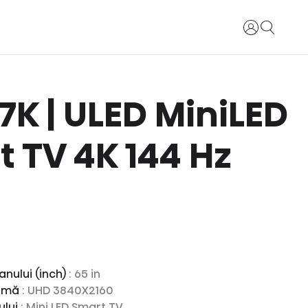
Login
 U7K | ULED MiniLED
 TV 4K 144 Hz
anului (inch)
: 65 in
ximă
: UHD 3840X2160
ului
: Mini LED Smart TV