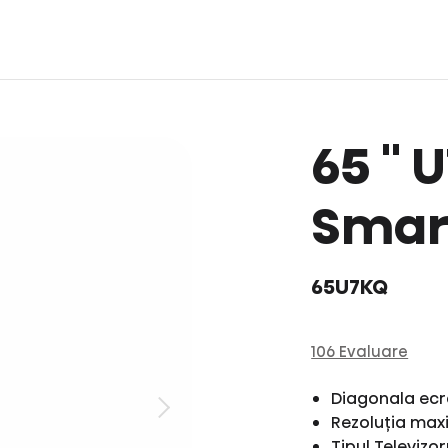
65 ''
Smart
65U7KQ
106 Evaluare
Diagonala ecr
Rezoluția ma
Tipul Televizor