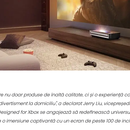
e nu doar produse de înaltă calitate, ci și o experiență 
divertisment la domiciliu”, a declarat Jerry Liu, vicepreșed
esigned for Xbox se angajează să redefinească universul j
me o imersiune captivantă cu un ecran de peste 100 de inci