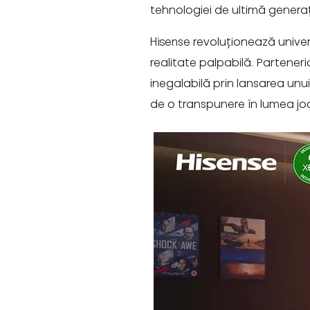
tehnologiei de ultimă generați
Hisense revoluționează univer
realitate palpabilă. Partener
inegalabilă prin lansarea unui
de o transpunere în lumea joc