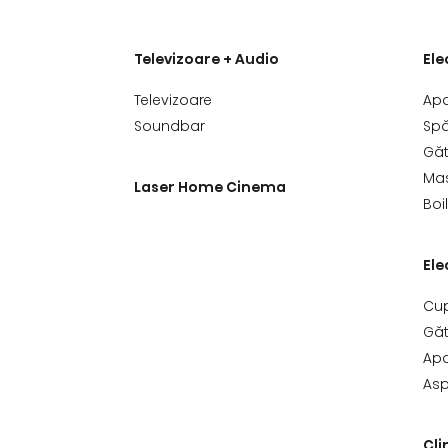
Televizoare + Audio
Ele
Televizoare
Apa
Soundbar
Spă
Găt
Maș
Laser Home Cinema
Boi
Ele
Cup
Găt
Apa
Asp
Cli