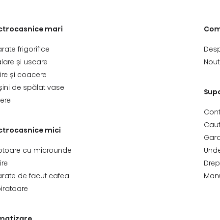
ctrocasnice mari
Com
rate frigorifice
Desp
lare și uscare
Nout
ire și coacere
ini de spălat vase
Sup
lere
Con
Caut
ctrocasnice mici
Gara
toare cu microunde
Unde
ire
Drep
rate de facut cafea
Manu
iratoare
matizare