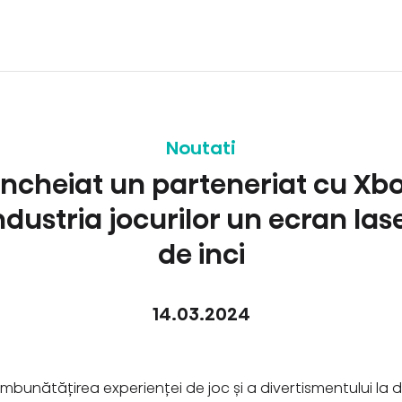
Noutati
încheiat un parteneriat cu Xb
ndustria jocurilor un ecran las
de inci
14.03.2024
unătățirea experienței de joc și a divertismentului la dom