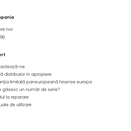
pania
re noi
ăți
ort
tactează-ne
ă distributor în apropiere
nția limitată paneuropeană hisense europa
 găsesc un număr de serie?
tul la reparare
ale de utilizare