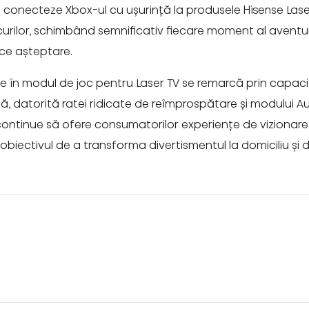
 conecteze Xbox-ul cu ușurință la produsele Hisense Lase
urilor, schimbând semnificativ fiecare moment al aventurilo
ice așteptare.
se în modul de joc pentru Laser TV se remarcă prin capaci
dă, datorită ratei ridicate de reîmprospătare și modului
ntinue să ofere consumatorilor experiențe de vizionare
obiectivul de a transforma divertismentul la domiciliu ș