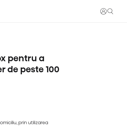
Login
ox pentru a
er de peste 100
iciliu, prin utilizarea