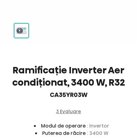
Ramificație Inverter Aer
condiționat, 3400 W, R32
CA35YR03W
3 Evaluare
Modul de operare
: Invertor
Puterea de răcire
: 3400 W