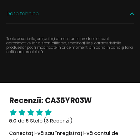
Date tehnice
Toate descrierile, prețurile și dimensiunile produselor sunt
aproximative, iar disponibilitatea, specificațiile și caracteristicile
produselor pot fi modificate în orice moment, din când în când și fără
notificare prealabilă.
Recenzii: CA35YR03W
5.0 de 5 Stele (3 Recenzii)
Conectați-vă sau înregistrați-vă contul de