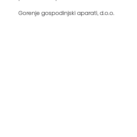
Gorenje gospodinjski aparati, d.o.o.
Partizanska cesta 12, 3320 Velenje, SI
info@gorenje.com
Puteți, de asemenea, să găsiți date
despre operatorul economic
responsabil de acest produs afișate
direct produs, pe ambalajul acestuia
sau în documentația ce însoțește
acest produs.