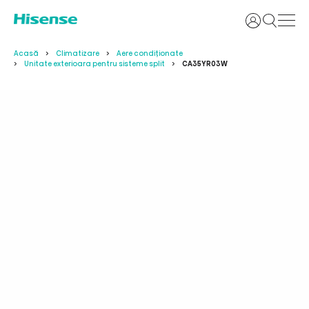
Login
Acasă
Climatizare
Aere condiționate
Unitate exterioara pentru sisteme split
CA35YR03W