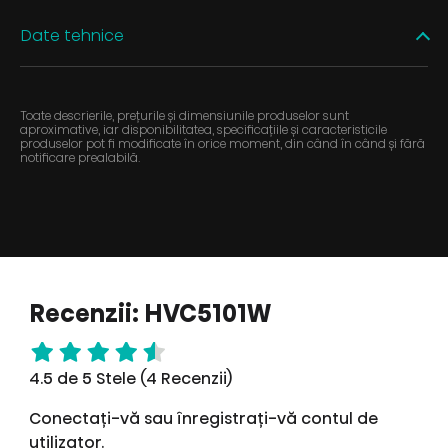
Date tehnice
Toate descrierile, prețurile și dimensiunile produselor sunt
aproximative, iar disponibilitatea, specificațiile și caracteristicile
produselor pot fi modificate în orice moment, din când în când și fără
notificare prealabilă.
Recenzii: HVC5101W
4.5 de 5 Stele (4 Recenzii)
Conectați-vă sau înregistrați-vă contul de
utilizator.