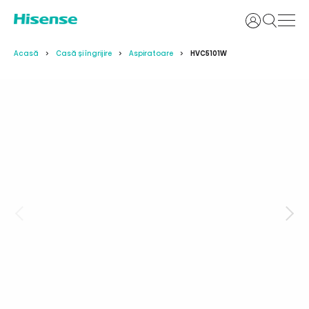
Login
Acasă
Casă și îngrijire
Aspiratoare
HVC5101W