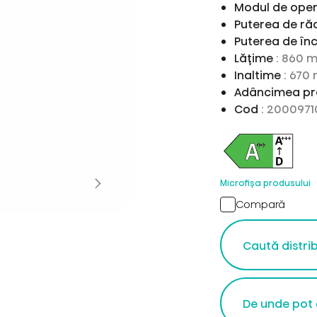
Modul de ope
Puterea de ră
Puterea de înc
Lăţime
: 860 
Inaltime
: 670
Adâncimea pr
Cod
: 2000971
Microfișa produsului
Compară
Caută distri
De unde pot