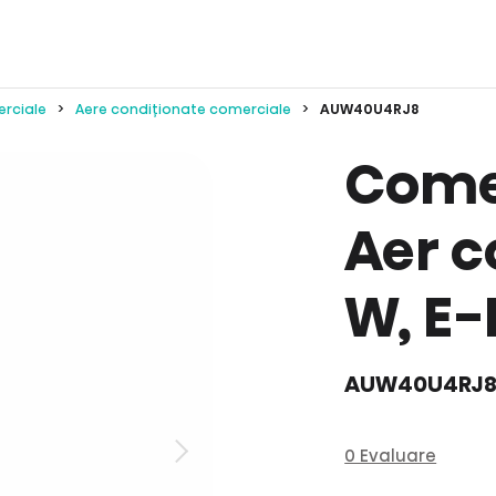
erciale
Aere condiționate comerciale
AUW40U4RJ8
Comer
Aer c
W, E-
AUW40U4RJ
0 Evaluare