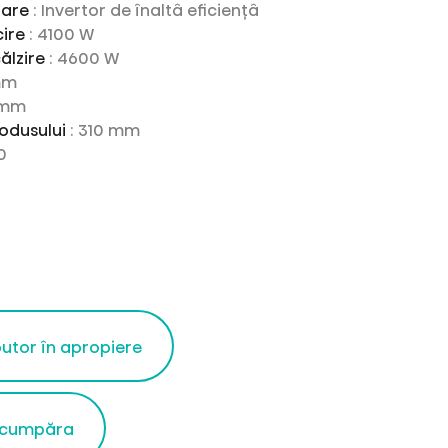
rare
: Invertor de înaltâ eficiențâ
cire
: 4100 W
ălzire
: 4600 W
mm
 mm
odusului
: 310 mm
0
butor în apropiere
 cumpăra