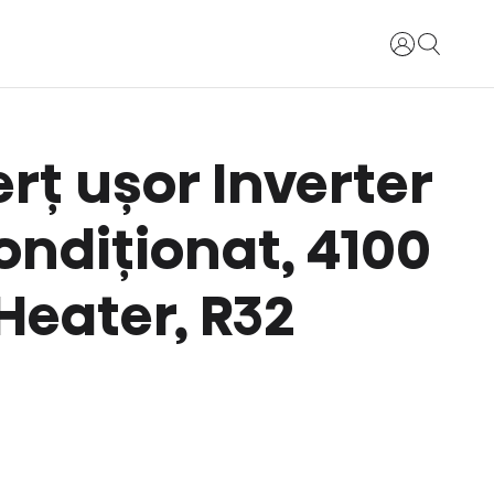
Login
ț ușor Inverter
ondiționat, 4100
Heater, R32
8