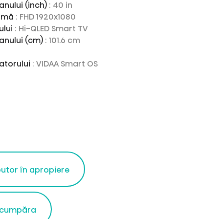
anului (inch)
: 40 in
ximă
: FHD 1920x1080
ului
: Hi-QLED Smart TV
anului (cm)
: 101.6 cm
zatorului
: VIDAA Smart OS
butor în apropiere
 cumpăra