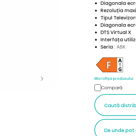
Diagonala ecr
Rezoluția ma
Tipul Televizor
Diagonala ecr
DTS Virtual X
Interfața utili
Seria
: A5K
Microfișa produsului
Compară
Caută distri
De unde pot