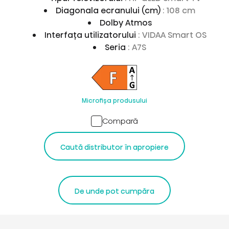
Diagonala ecranului (cm)
: 108 cm
Dolby Atmos
Interfața utilizatorului
: VIDAA Smart OS
Seria
: A7S
Microfișa produsului
Compară
Caută distributor în apropiere
De unde pot cumpăra