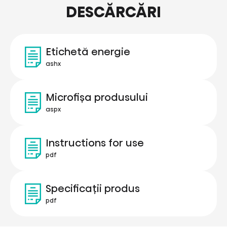
DESCĂRCĂRI
Etichetă energie
ashx
Microfișa produsului
aspx
Instructions for use
pdf
Specificații produs
pdf