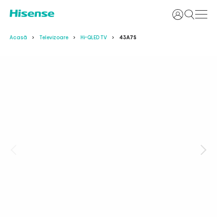
Login
Acasă
Televizoare
Hi-QLED TV
43A7S