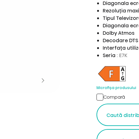
Diagonala ecr
Rezoluția ma
Tipul Televizor
Diagonala ecr
Dolby Atmos
Decodare DTS 
Interfața utili
Seria
: E7K
Microfișa produsului
Compară
Caută distri