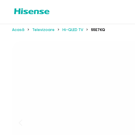
Acasă
Televizoare
Hi-QLED TV
55E7KQ