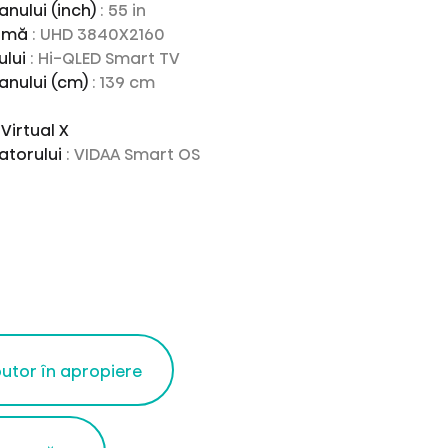
anului (inch)
: 55 in
ximă
: UHD 3840X2160
ului
: Hi-QLED Smart TV
anului (cm)
: 139 cm
Virtual X
zatorului
: VIDAA Smart OS
butor în apropiere