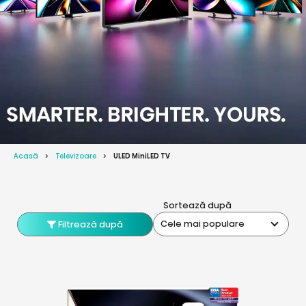
Acasă
Televizoare
ULED MiniLED TV
Sortează după
Cele mai populare
Filtrează după