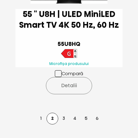
55 '' U8H | ULED MiniLED
Smart TV 4K 50 Hz, 60 Hz
55U8HQ
Microfișa produsului
Compară
Detalii
1
2
3
4
5
6