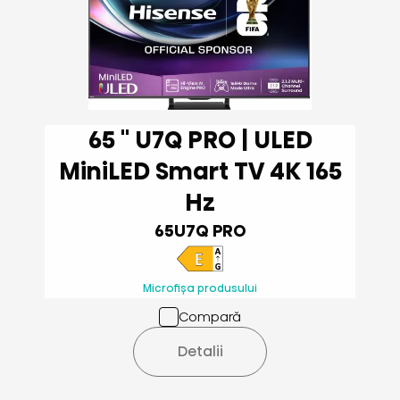
65 '' U7Q PRO | ULED
MiniLED Smart TV 4K 165
Hz
65U7Q PRO
Microfișa produsului
Compară
Detalii