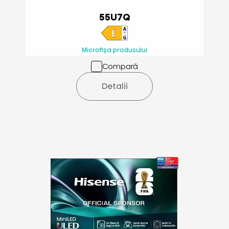
55U7Q
Microfișa produsului
Compară
Detalii