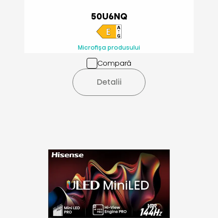
50U6NQ
Microfișa produsului
Compară
Detalii